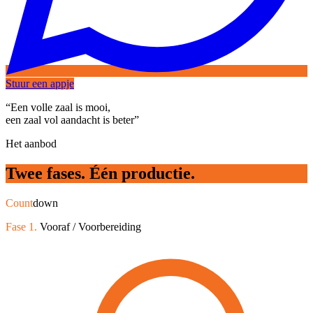
Stuur een appje
“Een volle zaal is mooi,
een zaal vol aandacht is beter”
Het aanbod
Twee
fases.
Één
productie.
Count
down
Fase 1.
Vooraf / Voorbereiding