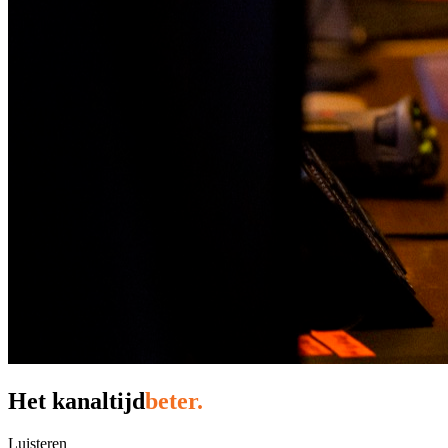
Het
ka
n
altijd
beter.
Luisteren