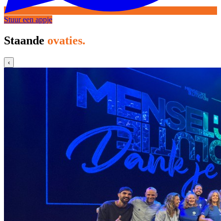
Stuur een appje
Staande
ovaties.
‹